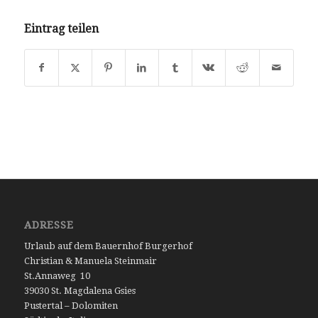
Eintrag teilen
ADRESSE
Urlaub auf dem Bauernhof Burgerhof
Christian & Manuela Steinmair
St.Annaweg 10
39030 St. Magdalena Gsies
Pustertal – Dolomiten