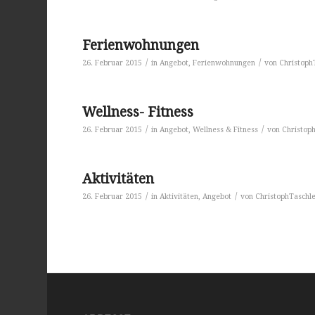
Ferienwohnungen
/
/
26. Februar 2015
in
Angebot
,
Ferienwohnungen
von
Christoph
Wellness- Fitness
/
/
26. Februar 2015
in
Angebot
,
Wellness & Fitness
von
Christop
Aktivitäten
/
/
26. Februar 2015
in
Aktivitäten
,
Angebot
von
ChristophTaschl