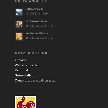
UNSER ANGEBOT
E-Bike-Verleih
15. Mai 2019 - 9:30
Ferienwohnungen
26. Februar 2015 - 1:52
Wellness- Fitness
26. Februar 2015 - 1:49
NÜTZLICHE LINKS
Privacy
Wetter Pustertal
Kronplatz
Gsiesertallauf
Tourismusverein Gsiesertal