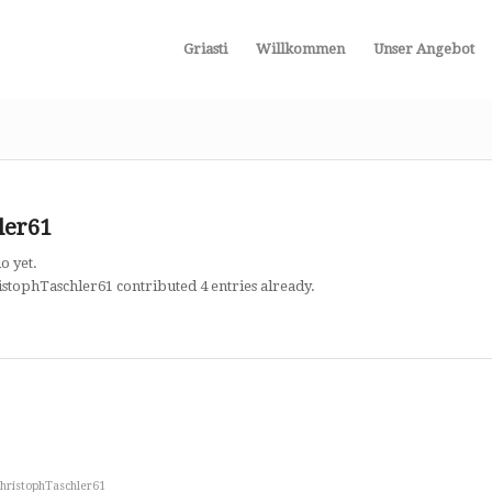
Griasti
Willkommen
Unser Angebot
ler61
o yet.
istophTaschler61
contributed 4 entries already.
hristophTaschler61