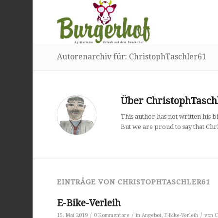
Autorenarchiv für: ChristophTaschler61
Über
ChristophTasch
This author has not written his bi
But we are proud to say that
Chr
EINTRÄGE VON CHRISTOPHTASCHLER61
E-Bike-Verleih
/
/
/
15. Mai 2019
0 Kommentare
in
Angebot
,
E-Bike-Verleih
von
C