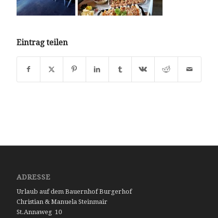
Eintrag teilen
ADRESSE
Urlaub auf dem Bauernhof Burgerhof
Christian & Manuela Steinmair
St.Annaweg 10